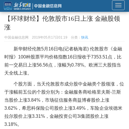
展
开
【环球财经】伦敦股市16日上涨 金融股领
或
涨
折
叠
中国金融信息网
2019年05月17日01:19
分类：
快讯
导
新华财经伦敦5月16日电(记者杨海若) 伦敦股市《金融
航
时报》100种股票平均价格指数16日报收于7353.51点，比
前一交易日上涨56.56点，涨幅为0.78%。欧洲三大股指当
天全线上涨。
个股方面，当天伦敦股市成分股中金融类个股领涨，位
于涨幅前五位的个股分别为：金融服务商哈格里夫斯-兰斯
当股价上涨3.84%，市场征信服务商益博睿股价上涨
3.62%，希思科保险公司股价上涨3.49%，车险企业埃德米
拉尔股价上涨3.31%，金融投资公司3i集团股价上涨
3.18%。