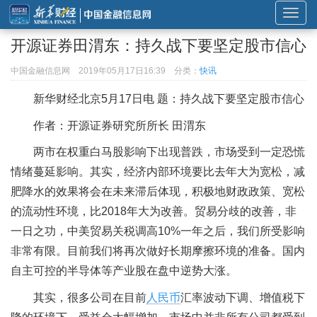
展
开
开源证券田渭东：持久战下要坚定股市信心
或
折
中国金融信息网
2019年05月17日16:39
分类：
快讯
叠
新华财经北京5月17日电 题：持久战下要坚定股市信心
导
航
作者：开源证券研究所所长 田渭东
两市在权重白马股影响下出现普跌，市场受到一定恐慌
情绪蔓延影响。其实，经济内部环境要比去年大为宽松，减
肥降水的效果将会在未来滞后体现，积极地财政政策、宽松
的流动性环境，比2018年大为改善。贸易分歧的改善，非
一日之功，中美贸易关税调高10%一年之后，我们所受影响
非常有限。目前我们将再次做好长期摩擦环境的准备。国内
自主可控的半导体等产业股在盘中逆势大涨。
其实，很多公司在目前
人民币
汇率波动下调、增值税下