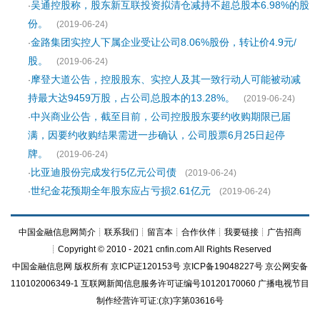
吴通控股称，股东新互联投资拟清仓减持不超总股本6.98%的股
·
份。
(2019-06-24)
金路集团实控人下属企业受让公司8.06%股份，转让价4.9元/
·
股。
(2019-06-24)
摩登大道公告，控股股东、实控人及其一致行动人可能被动减
·
持最大达9459万股，占公司总股本的13.28%。
(2019-06-24)
中兴商业公告，截至目前，公司控股股东要约收购期限已届
·
满，因要约收购结果需进一步确认，公司股票6月25日起停
牌。
(2019-06-24)
比亚迪股份完成发行5亿元公司债
·
(2019-06-24)
世纪金花预期全年股东应占亏损2.61亿元
·
(2019-06-24)
中国金融信息网简介
┊
联系我们
┊
留言本
┊
合作伙伴
┊
我要链接
┊
广告招商
┊Copyright © 2010 - 2021 cnfin.com All Rights Reserved
中国金融信息网
版权所有
京ICP证120153号
京ICP备19048227号 京公网安备
110102006349-1 互联网新闻信息服务许可证编号10120170060
广播电视节目
制作经营许可证:(京)字第03616号