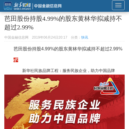
展
开
芭田股份持股4.99%的股东黄林华拟减持不
或
超过2.99%
折
叠
中国金融信息网
2019年06月24日20:17
分类：
快讯
导
芭田股份持股4.99%的股东黄林华拟减持不超过2.99%
航
新华社民族品牌工程：服务民族企业，助力中国品牌