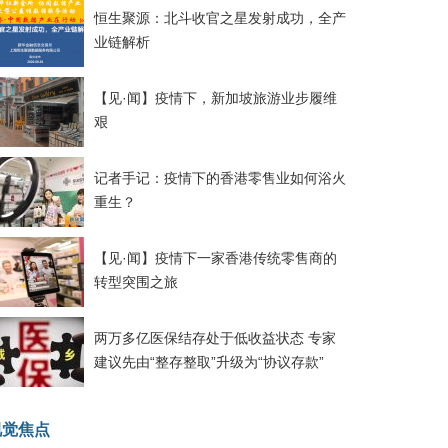
恒生聚源：北斗收官之星发射成功，全产
业链解析
【见·闻】疫情下，新加坡旅游业步履维
艰
记者手记：疫情下的香港零售业如何浴火
重生？
【见·闻】疫情下一家香港传统零售商的
转型突围之旅
两万多亿医保结存处于低收益状态 专家
建议先由“整存整取”升级为“协议存款”
视觉焦点