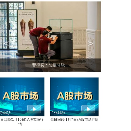
<
>
菲律宾：防疫降级
分44秒
1分44秒
日回顾(1月10日):A股市场行
每日回顾(1月7日):A股市场行情
情