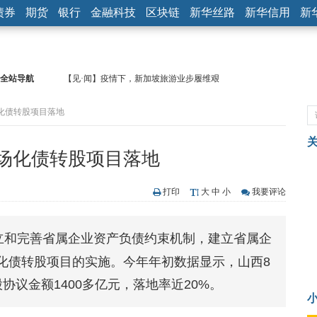
债券
期货
银行
金融科技
区块链
新华丝路
新华信用
新
全站导航
【见·闻】疫情下，新加坡旅游业步履维艰
记者手记：疫情下的香港零售业如何浴火重生？
化债转股项目落地
【见·闻】疫情下一家香港传统零售商的转型突围之旅
济安金信：中国基金市场数据分析周报（2020. 07.27—2020.07.31）
【新华财经调查】同业存单、结构性存款玩起“跷跷板” 结构性失衡
场化债转股项目落地
在“隐秘的角落”
央行公开市场净投放300亿元 短端资金利率明显下行
基本面及股市双轮冲击 债市回调十年期债表现最弱
打印
大
中
小
我要评论
沥青期货连续两日涨逾3% 沪银及两粕涨势喜人
恒生聚源：北斗收官之星发射成功，全产业链解析
建立和完善省属企业资产负债约束机制，建立省属企
济安金信：中国基金市场数据分析周报（2020. 08.17—2020.08.21）
化债转股项目的实施。今年年初数据显示，山西8
协议金额1400多亿元，落地率近20%。