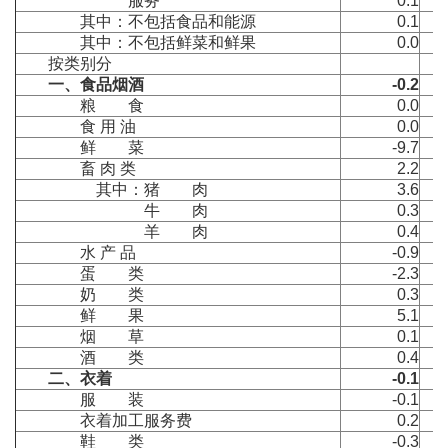
服务
0.1
其中：不包括食品和能源
0.1
其中：不包括鲜菜和鲜果
0.0
按类别分
一、食品烟酒
-0.2
粮 食
0.0
食 用 油
0.0
鲜 菜
-9.7
畜 肉 类
2.2
其中：猪 肉
3.6
牛 肉
0.3
羊 肉
0.4
水 产 品
-0.9
蛋 类
-2.3
奶 类
0.3
鲜 果
5.1
烟 草
0.1
酒 类
0.4
二、衣着
-0.1
服 装
-0.1
衣着加工服务费
0.2
鞋 类
-0.3