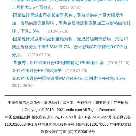
上月扩大1.5个百分点。
(2019-07-10)
国家统计局城市司处长董雅秀称，受前期钢材产量大幅度增
·
加、市场供应充足影响，黑色金属冶炼和压延加工业价格由涨转
降，下降1.3%。
(2019-07-10)
国家统计局城市司处长董雅秀称，受成品油调价影响，汽油和
·
柴油价格分别下降3.5%和3.7%，合计影响CPI下降约0.07个百
分点。
(2019-07-10)
董雅秀：2019年6月份CPI涨幅稳定 PPI略有回落
·
(2019-07-10)
2019年6月份PPI同比持平
·
(2019-07-10)
2019年6月份中国制造业PMI为49.4% 非制造业PMI为54.2%
·
(2019-06-30)
中国金融信息网简介
┊
联系我们
┊
留言本
┊
合作伙伴
┊
我要链接
┊
广告招商
┊Copyright © 2010 - 2021 cnfin.com All Rights Reserved
中国金融信息网
版权所有
京ICP证120153号
京ICP备19048227号 京公网安备
110102006349-1 互联网新闻信息服务许可证编号10120170060
广播电视节目
制作经营许可证:(京)字第03616号