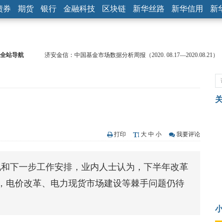
债券
期货
银行
金融科技
区块链
新华丝路
新华信用
新
济安金信：中国基金市场数据分析周报（2020. 08.17—2020.08.21）
全站导航
【见·闻】疫情下，新加坡旅游业步履维艰
记者手记：疫情下的香港零售业如何浴火重生？
【见·闻】疫情下一家香港传统零售商的转型突围之旅
济安金信：中国基金市场数据分析周报（2020. 07.27—2020.07.31）
【新华财经调查】同业存单、结构性存款玩起“跷跷板” 结构性失衡
在“隐秘的角落”
央行公开市场净投放300亿元 短端资金利率明显下行
打印
大
中
小
我要评论
基本面及股市双轮冲击 债市回调十年期债表现最弱
沥青期货连续两日涨逾3% 沪银及两粕涨势喜人
况和下一步工作安排，业内人士认为，下半年改革
恒生聚源：北斗收官之星发射成功，全产业链解析
济安金信：中国基金市场数据分析周报（2020. 08.17—2020.08.21）
，电价改革、电力现货市场建设等棘手问题仍待