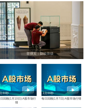
<
>
坐上火车看老挝
分44秒
1分44秒
日回顾(1月10日):A股市场行
每日回顾(1月7日):A股市场行情
情