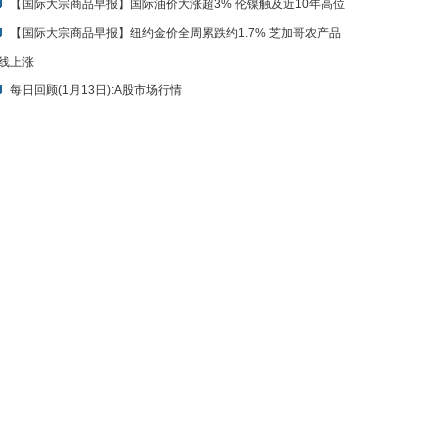
【国际大宗商品早报】国际油价大涨超3% 伦镍触及近10年高位
【国际大宗商品早报】纽约金价全周累跌约1.7% 芝加哥农产品
线上涨
每日回顾(1月13日):A股市场行情