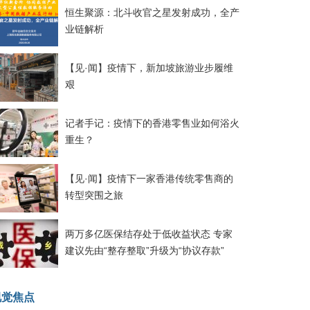
恒生聚源：北斗收官之星发射成功，全产
业链解析
【见·闻】疫情下，新加坡旅游业步履维
艰
记者手记：疫情下的香港零售业如何浴火
重生？
【见·闻】疫情下一家香港传统零售商的
转型突围之旅
两万多亿医保结存处于低收益状态 专家
建议先由“整存整取”升级为“协议存款”
视觉焦点