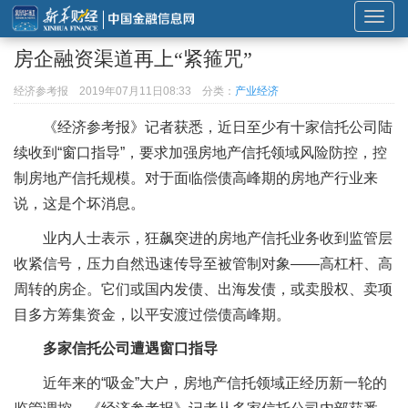
展
开
房企融资渠道再上“紧箍咒”
或
折
经济参考报
2019年07月11日08:33
分类：
产业经济
叠
《经济参考报》记者获悉，近日至少有十家信托公司陆
导
续收到“窗口指导”，要求加强房地产信托领域风险防控，控
航
制房地产信托规模。对于面临偿债高峰期的房地产行业来
说，这是个坏消息。
业内人士表示，狂飙突进的房地产信托业务收到监管层
收紧信号，压力自然迅速传导至被管制对象——高杠杆、高
周转的房企。它们或国内发债、出海发债，或卖股权、卖项
目多方筹集资金，以平安渡过偿债高峰期。
多家信托公司遭遇窗口指导
近年来的“吸金”大户，房地产信托领域正经历新一轮的