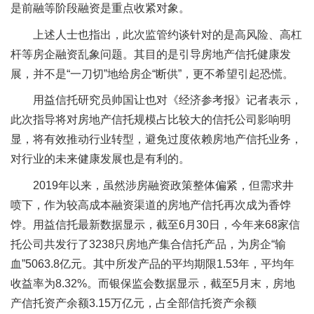
是前融等阶段融资是重点收紧对象。
上述人士也指出，此次监管约谈针对的是高风险、高杠
杆等房企融资乱象问题。其目的是引导房地产信托健康发
展，并不是“一刀切”地给房企“断供”，更不希望引起恐慌。
用益信托研究员帅国让也对《经济参考报》记者表示，
此次指导将对房地产信托规模占比较大的信托公司影响明
显，将有效推动行业转型，避免过度依赖房地产信托业务，
对行业的未来健康发展也是有利的。
2019年以来，虽然涉房融资政策整体偏紧，但需求井
喷下，作为较高成本融资渠道的房地产信托再次成为香饽
饽。用益信托最新数据显示，截至6月30日，今年来68家信
托公司共发行了3238只房地产集合信托产品，为房企“输
血”5063.8亿元。其中所发产品的平均期限1.53年，平均年
收益率为8.32%。而银保监会数据显示，截至5月末，房地
产信托资产余额3.15万亿元，占全部信托资产余额