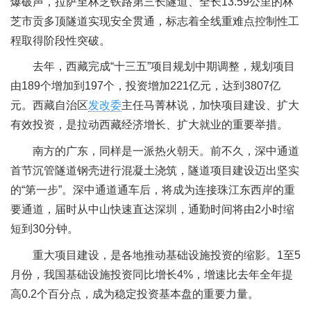
爆破声，拉萨至林芝铁路第三长隧道、全长13.59公里的林
芝市贡多顶隧道实现安全贯通，标志着全线重难点控制性工
程取得阶段性突破。
去年，西藏完成“十三五”项目规划中期调整，规划项目
由189个增加到197个，投资增加221亿元，达到3807亿
元。西藏自治区
发改委
主任马菁林说，加快项目建设、扩大
有效投资，是拉动西藏经济增长、扩大就业的重要举措。
南方的广东，同样是一派热火朝天。前不久，深中通道
首节沉管隧道钢壳进行混凝土浇筑，隧道项目建设迈出坚实
的“第一步”。深中通道通车后，将成为连接珠江东西岸的重
要通道，届时从中山快速直达深圳，通勤时间将由2小时缩
短到30分钟。
重大项目建设，是各地推动基础设施投资的缩影。1至5
月份，我国基础设施投资同比增长4%，增速比去年全年提
高0.2个百分点，成为稳定投资基本盘的重要力量。