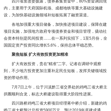
四川省发改委披露，债券募集资金中，80%资金调回境
内，主要用于天府国际机场、成都地铁等重大基础设施建
设，为加快基础设施领域补短板拓展了融资渠道。
各地加强重大项目储备，加快推进项目建设，保障在建
项目实施，加强地方政府专项债券资金和项目管理，撬动社
会资本特别是民间投资……在一系列实招下，1至5月份，全
国固定资产投资同比增长5.6%，保持总体平稳态势。
聚焦短板 扩大有效投资更加精准
扩大有效投资，贵在“精准”二字。记者在调研中观察
到，不少地方投资更加注重补足民生短板，发挥关键领域投
资的带动作用。
7月7日上午，位于川滇黔三省交界处的鸡鸣三省大桥主
拱圈顺利合龙，标志大桥建设取得重大阶段性进展。
四川路桥鸡鸣三省大桥项目经理蒋中桥介绍，新建的鸡
鸣三省大桥预计总投资5900万元，预计2019年底建成通