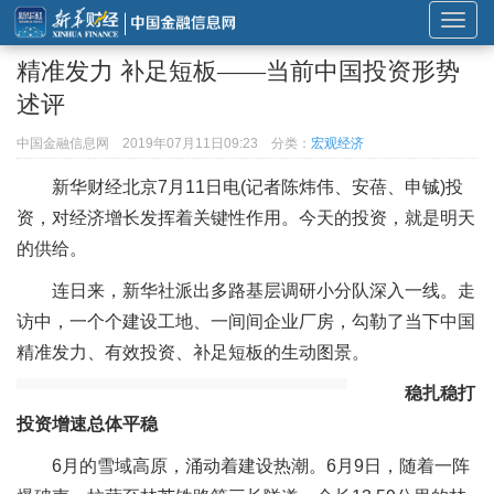
展
开
精准发力 补足短板——当前中国投资形势
或
述评
折
叠
中国金融信息网
2019年07月11日09:23
分类：
宏观经济
导
新华财经北京7月11日电(记者陈炜伟、安蓓、申铖)投
航
资，对经济增长发挥着关键性作用。今天的投资，就是明天
的供给。
连日来，新华社派出多路基层调研小分队深入一线。走
访中，一个个建设工地、一间间企业厂房，勾勒了当下中国
精准发力、有效投资、补足短板的生动图景。
稳扎稳打
投资增速总体平稳
6月的雪域高原，涌动着建设热潮。6月9日，随着一阵