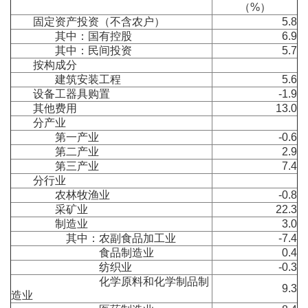
（%）
固定资产投资（不含农户）
5.8
其中：国有控股
6.9
其中：民间投资
5.7
按构成分
建筑安装工程
5.6
设备工器具购置
-1.9
其他费用
13.0
分产业
第一产业
-0.6
第二产业
2.9
第三产业
7.4
分行业
农林牧渔业
-0.8
采矿业
22.3
制造业
3.0
其中：农副食品加工业
-7.4
食品制造业
0.4
纺织业
-0.3
化学原料和化学制品制
9.3
造业