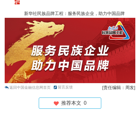
新华社民族品牌工程：服务民族企业，助力中国品牌
留言反馈
[责任编辑：周发]
返回中国金融信息网首页
推荐本文
0