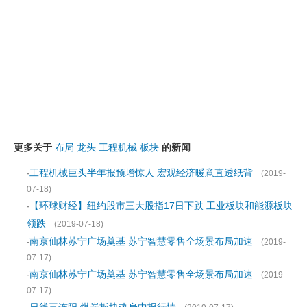
更多关于
布局
龙头
工程机械
板块
的新闻
工程机械巨头半年报预增惊人 宏观经济暖意直透纸背
·
(2019-
07-18)
【环球财经】纽约股市三大股指17日下跌 工业板块和能源板块
·
领跌
(2019-07-18)
南京仙林苏宁广场奠基 苏宁智慧零售全场景布局加速
·
(2019-
07-17)
南京仙林苏宁广场奠基 苏宁智慧零售全场景布局加速
·
(2019-
07-17)