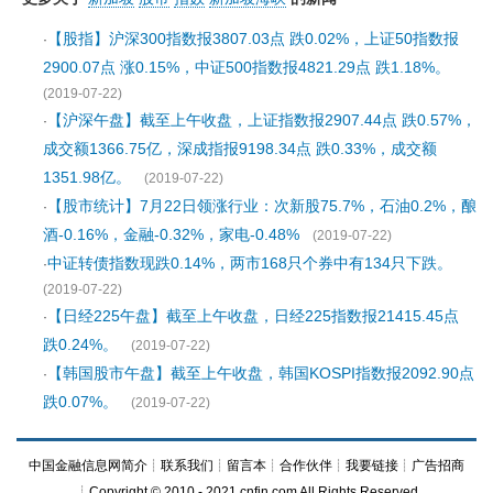
【股指】沪深300指数报3807.03点 跌0.02%，上证50指数报
·
2900.07点 涨0.15%，中证500指数报4821.29点 跌1.18%。
(2019-07-22)
【沪深午盘】截至上午收盘，上证指数报2907.44点 跌0.57%，
·
成交额1366.75亿，深成指报9198.34点 跌0.33%，成交额
1351.98亿。
(2019-07-22)
【股市统计】7月22日领涨行业：次新股75.7%，石油0.2%，酿
·
酒-0.16%，金融-0.32%，家电-0.48%
(2019-07-22)
中证转债指数现跌0.14%，两市168只个券中有134只下跌。
·
(2019-07-22)
【日经225午盘】截至上午收盘，日经225指数报21415.45点
·
跌0.24%。
(2019-07-22)
【韩国股市午盘】截至上午收盘，韩国KOSPI指数报2092.90点
·
跌0.07%。
(2019-07-22)
中国金融信息网简介
┊
联系我们
┊
留言本
┊
合作伙伴
┊
我要链接
┊
广告招商
┊Copyright © 2010 - 2021 cnfin.com All Rights Reserved