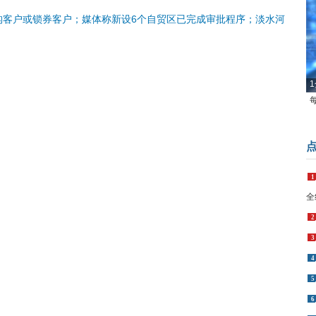
构客户或锁券客户；媒体称新设6个自贸区已完成审批程序；淡水河
1
1
全
2
3
4
5
6