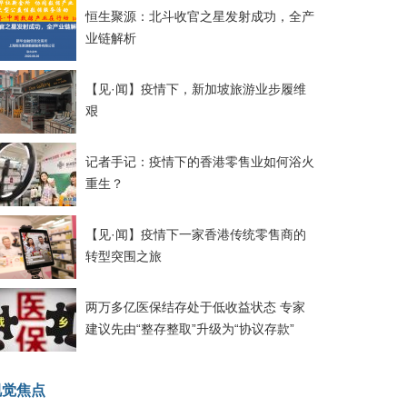
恒生聚源：北斗收官之星发射成功，全产
业链解析
【见·闻】疫情下，新加坡旅游业步履维
艰
记者手记：疫情下的香港零售业如何浴火
重生？
【见·闻】疫情下一家香港传统零售商的
转型突围之旅
两万多亿医保结存处于低收益状态 专家
建议先由“整存整取”升级为“协议存款”
视觉焦点