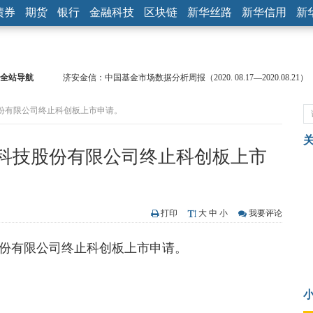
债券
期货
银行
金融科技
区块链
新华丝路
新华信用
新
全站导航
济安金信：中国基金市场数据分析周报（2020. 08.17—2020.08.21）
【见·闻】疫情下，新加坡旅游业步履维艰
份有限公司终止科创板上市申请。
记者手记：疫情下的香港零售业如何浴火重生？
【见·闻】疫情下一家香港传统零售商的转型突围之旅
济安金信：中国基金市场数据分析周报（2020. 07.27—2020.07.31）
科技股份有限公司终止科创板上市
【新华财经调查】同业存单、结构性存款玩起“跷跷板” 结构性失衡
在“隐秘的角落”
央行公开市场净投放300亿元 短端资金利率明显下行
基本面及股市双轮冲击 债市回调十年期债表现最弱
打印
大
中
小
我要评论
沥青期货连续两日涨逾3% 沪银及两粕涨势喜人
恒生聚源：北斗收官之星发射成功，全产业链解析
份有限公司终止科创板上市申请。