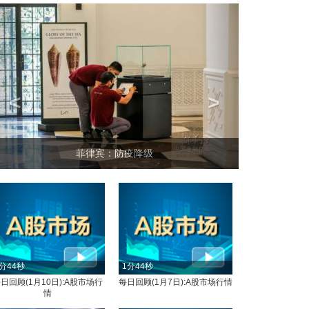
<
>
菲律宾：防疫降级
分44秒
1分44秒
日回顾(1月10日):A股市场行
每日回顾(1月7日):A股市场行情
情