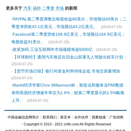
更多关于
汽车
福特
二季度
市场
的新闻
PAYPAL第二季度调整后每股收益86美分，市场预估69美分；二
·
季度净营收43.1亿美元，市场预估43.2亿美元。
(2019-07-25)
Facebook第二季度营收168.9亿美元，市场预估164.9亿美元；
·
每股收益91美分。
(2019-07-25)
政策加码 工业互联网年市场规模将超6000亿
·
(2019-07-25)
【环球财经】通用汽车推迟在旧金山部署无人驾驶出租车计划
·
(2019-07-25)
【货币市场日报】银行间资金利率持续走低 市场交易量增加
·
(2019-07-24)
Markit经济学家Chris Williamson称，制造业和服务业PMI数据
·
表明美国经济增速年率仅为1.6%，较第二季度显示的1.5%略微
上升。
(2019-07-24)
中国金融信息网简介
┊
联系我们
┊
留言本
┊
合作伙伴
┊
我要链接
┊
广告招商
┊Copyright © 2010 - 2021 cnfin.com All Rights Reserved