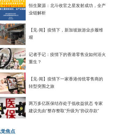
恒生聚源：北斗收官之星发射成功，全产
业链解析
【见·闻】疫情下，新加坡旅游业步履维
艰
记者手记：疫情下的香港零售业如何浴火
重生？
【见·闻】疫情下一家香港传统零售商的
转型突围之旅
两万多亿医保结存处于低收益状态 专家
建议先由“整存整取”升级为“协议存款”
视觉焦点