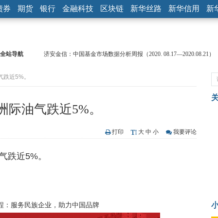
债券
期货
银行
金融科技
区块链
新华丝路
新华信用
新
全站导航
济安金信：中国基金市场数据分析周报（2020. 08.17—2020.08.21）
【见·闻】疫情下，新加坡旅游业步履维艰
气跌近5%。
记者手记：疫情下的香港零售业如何浴火重生？
【见·闻】疫情下一家香港传统零售商的转型突围之旅
济安金信：中国基金市场数据分析周报（2020. 07.27—2020.07.31）
洲际油气跌近5%。
【新华财经调查】同业存单、结构性存款玩起“跷跷板” 结构性失衡
在“隐秘的角落”
央行公开市场净投放300亿元 短端资金利率明显下行
打印
大
中
小
我要评论
基本面及股市双轮冲击 债市回调十年期债表现最弱
气跌近5%。
沥青期货连续两日涨逾3% 沪银及两粕涨势喜人
恒生聚源：北斗收官之星发射成功，全产业链解析
程：服务民族企业，助力中国品牌