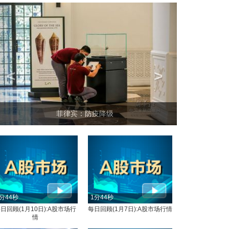
<
>
菲律宾：防疫降级
分44秒
1分44秒
日回顾(1月10日):A股市场行
每日回顾(1月7日):A股市场行情
情