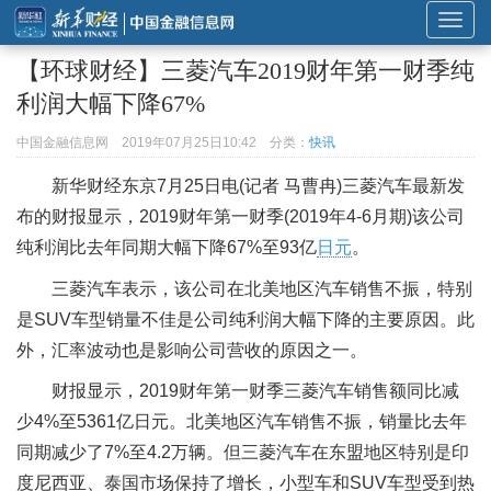
展
开
【环球财经】三菱汽车2019财年第一财季纯
或
利润大幅下降67%
折
叠
中国金融信息网
2019年07月25日10:42
分类：
快讯
导
新华财经东京7月25日电(记者 马曹冉)三菱汽车最新发
航
布的财报显示，2019财年第一财季(2019年4-6月期)该公司
纯利润比去年同期大幅下降67%至93亿
日元
。
三菱汽车表示，该公司在北美地区汽车销售不振，特别
是SUV车型销量不佳是公司纯利润大幅下降的主要原因。此
外，汇率波动也是影响公司营收的原因之一。
财报显示，2019财年第一财季三菱汽车销售额同比减
少4%至5361亿日元。北美地区汽车销售不振，销量比去年
同期减少了7%至4.2万辆。但三菱汽车在东盟地区特别是印
度尼西亚、泰国市场保持了增长，小型车和SUV车型受到热