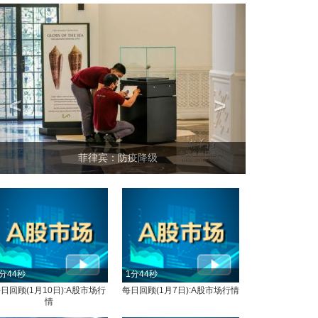
<
>
菲律宾：防疫降级
分44秒
1分44秒
日回顾(1月10日):A股市场行
每日回顾(1月7日):A股市场行情
情