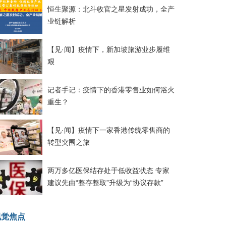
恒生聚源：北斗收官之星发射成功，全产
业链解析
【见·闻】疫情下，新加坡旅游业步履维
艰
记者手记：疫情下的香港零售业如何浴火
重生？
【见·闻】疫情下一家香港传统零售商的
转型突围之旅
两万多亿医保结存处于低收益状态 专家
建议先由“整存整取”升级为“协议存款”
视觉焦点