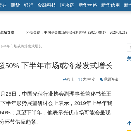
债券
期货
银行
金融科技
区块链
新华丝路
新华信用
新
全站导航
济安金信：中国基金市场数据分析周报（2020. 08.17—2020.08.21）
【见·闻】疫情下，新加坡旅游业步履维艰
 下半年市场或将爆发式增长
记者手记：疫情下的香港零售业如何浴火重生？
【见·闻】疫情下一家香港传统零售商的转型突围之旅
济安金信：中国基金市场数据分析周报（2020. 07.27—2020.07.31）
50% 下半年市场或将爆发式增长
【新华财经调查】同业存单、结构性存款玩起“跷跷板” 结构性失衡
在“隐秘的角落”
央行公开市场净投放300亿元 短端资金利率明显下行
打印
大
中
小
我要评论
基本面及股市双轮冲击 债市回调十年期债表现最弱
)7月25日，中国光伏行业协会副理事长兼秘书长王
沥青期货连续两日涨逾3% 沪银及两粕涨势喜人
恒生聚源：北斗收官之星发射成功，全产业链解析
与下半年形势展望研讨会上表示，2019年上半年我
超50%；展望下半年，他表示光伏市场可能会呈现
分环节供应趋紧。