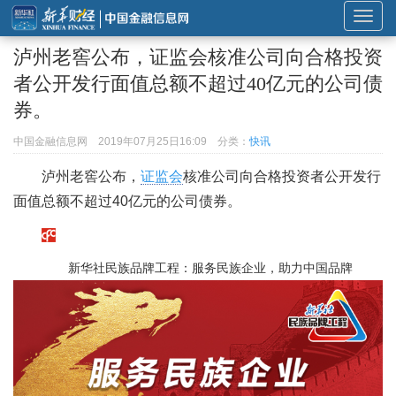
展
开
泸州老窖公布，证监会核准公司向合格投资
或
者公开发行面值总额不超过40亿元的公司债
折
券。
叠
导
中国金融信息网
2019年07月25日16:09
分类：
快讯
航
泸州老窖公布，
证监会
核准公司向合格投资者公开发行
面值总额不超过40亿元的公司债券。
新华社民族品牌工程：服务民族企业，助力中国品牌