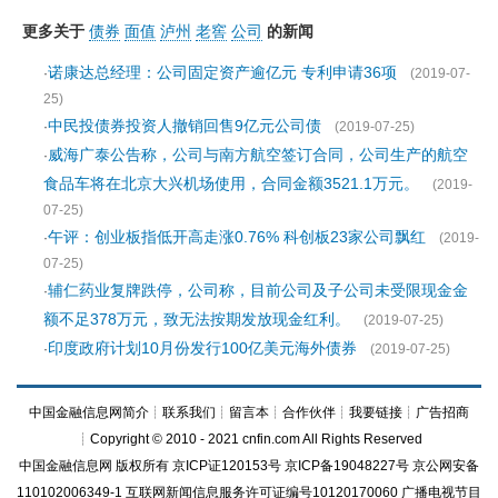
更多关于
债券
面值
泸州
老窖
公司
的新闻
诺康达总经理：公司固定资产逾亿元 专利申请36项
·
(2019-07-
25)
中民投债券投资人撤销回售9亿元公司债
·
(2019-07-25)
威海广泰公告称，公司与南方航空签订合同，公司生产的航空
·
食品车将在北京大兴机场使用，合同金额3521.1万元。
(2019-
07-25)
午评：创业板指低开高走涨0.76% 科创板23家公司飘红
·
(2019-
07-25)
辅仁药业复牌跌停，公司称，目前公司及子公司未受限现金金
·
额不足378万元，致无法按期发放现金红利。
(2019-07-25)
印度政府计划10月份发行100亿美元海外债券
·
(2019-07-25)
中国金融信息网简介
┊
联系我们
┊
留言本
┊
合作伙伴
┊
我要链接
┊
广告招商
┊Copyright © 2010 - 2021 cnfin.com All Rights Reserved
中国金融信息网
版权所有
京ICP证120153号
京ICP备19048227号 京公网安备
110102006349-1 互联网新闻信息服务许可证编号10120170060
广播电视节目