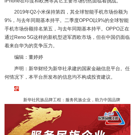
iPhone在印度和欧洲等其它主要市场仍然面临着挑战。
2019年Q2小米保持第四，其全球智能手机市场份额为
9%，与去年同期基本持平。二季度OPPO以9%的全球智能
手机市场份额排名第五，与去年同期基本持平。OPPO正在
通过Reno 5G这样的新机型进军西欧市场，但在中国仍面临
着来自华为的竞争压力。
编辑：董婷婷
声明：新华财经为新华社承建的国家金融信息平台。任
何情况下，本平台所发布的信息均不构成投资建议。
新华社民族品牌工程：服务民族企业，助力中国品牌