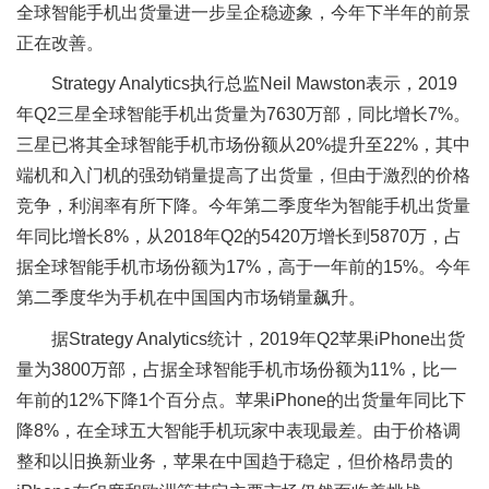
全球智能手机出货量进一步呈企稳迹象，今年下半年的前景
正在改善。
Strategy Analytics执行总监Neil Mawston表示，2019
年Q2三星全球智能手机出货量为7630万部，同比增长7%。
三星已将其全球智能手机市场份额从20%提升至22%，其中
端机和入门机的强劲销量提高了出货量，但由于激烈的价格
竞争，利润率有所下降。今年第二季度华为智能手机出货量
年同比增长8%，从2018年Q2的5420万增长到5870万，占
据全球智能手机市场份额为17%，高于一年前的15%。今年
第二季度华为手机在中国国内市场销量飙升。
据Strategy Analytics统计，2019年Q2苹果iPhone出货
量为3800万部，占据全球智能手机市场份额为11%，比一
年前的12%下降1个百分点。苹果iPhone的出货量年同比下
降8%，在全球五大智能手机玩家中表现最差。由于价格调
整和以旧换新业务，苹果在中国趋于稳定，但价格昂贵的