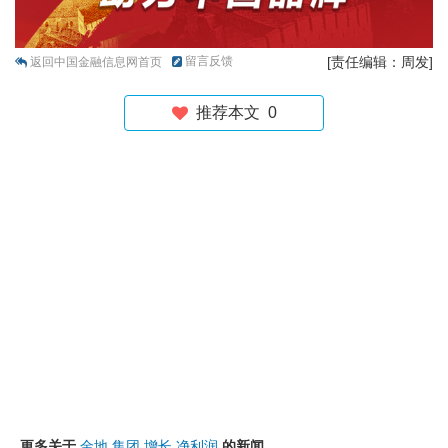
留言反馈
[责任编辑：周发]
返回中国金融信息网首页
推荐本文
0
更多关于
金地
集团
增长
净利润
的新闻