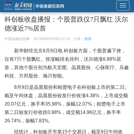
展
开
科创板收盘播报：个股普跌仅7只飘红 沃尔
或
德涨近7%居首
折
叠
中国金融信息网
2019年08月09日12:16
分类：
快讯
导
新华财经北京8月9日电 科创板方面，个股普遍下挫，
航
仅有7只个股飘红。按涨幅排名排列，沃尔德涨6.88%居
首，其他个股分别为航天宏图、晶晨股份、心脉医疗、乐鑫
科技、方邦股份、瀚川智能。
8月9日是晶晨股份和柏楚电子在科创板上市的第二日。
截至午间休盘，晶晨股份较发行价收涨4.38%，上市成交额
20.07亿元，换手率35.98%，振幅12.07%；柏楚电子上市
第二日较发行价收跌0.98%，成交额14.96亿元，换手率
26.74%，振幅7.83%。
经统计，科创板开市第15个交易日，截至9日午间收