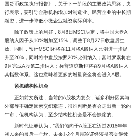
国货币政策执行报告》，关于下一阶段的主要政策思路，央
行表示，要引导金融机构增加对制造业、民营企业的中长期
融资，进一步降低小微企业融资实际利率。
除了政策上的利好，8月8日MSCI决定，将中国大盘A
股纳入因子从10%增加至15%，调整于8月27日收盘后生
效。同时，预计MSCI还将在11月将A股纳入比例进一步提
升至20%，同时将中盘股按照20%比例纳入；富时罗素将在
9月完成A股第二步纳入；标普道琼斯也将在9月将A股纳入
其指数体系。这也意味着更多的增量资金将会进入A股。
紧抓结构性机会
正如前文所述，当前的A股极为复杂，诸多利好因素与
外部等不确定因素交织牵连，很难判断是否会走出新一轮的
牛市，但机构认为，至少结构性机会是不会缺席的。
新时代证券认为，“我们倾向于A股正在迈过2018年年
初以来的最后一个坎。未来1-2个月是验证经济是否会继续