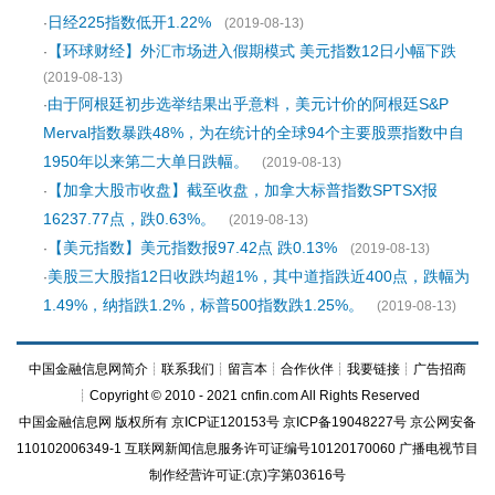
日经225指数低开1.22%
·
(2019-08-13)
【环球财经】外汇市场进入假期模式 美元指数12日小幅下跌
·
(2019-08-13)
由于阿根廷初步选举结果出乎意料，美元计价的阿根廷S&P
·
Merval指数暴跌48%，为在统计的全球94个主要股票指数中自
1950年以来第二大单日跌幅。
(2019-08-13)
【加拿大股市收盘】截至收盘，加拿大标普指数SPTSX报
·
16237.77点，跌0.63%。
(2019-08-13)
【美元指数】美元指数报97.42点 跌0.13%
·
(2019-08-13)
美股三大股指12日收跌均超1%，其中道指跌近400点，跌幅为
·
1.49%，纳指跌1.2%，标普500指数跌1.25%。
(2019-08-13)
中国金融信息网简介
┊
联系我们
┊
留言本
┊
合作伙伴
┊
我要链接
┊
广告招商
┊Copyright © 2010 - 2021 cnfin.com All Rights Reserved
中国金融信息网
版权所有
京ICP证120153号
京ICP备19048227号 京公网安备
110102006349-1 互联网新闻信息服务许可证编号10120170060
广播电视节目
制作经营许可证:(京)字第03616号