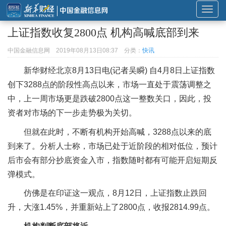
展
开
上证指数收复2800点 机构高喊底部到来
或
折
中国金融信息网
2019年08月13日08:37
分类：
快讯
叠
新华财经北京8月13日电(记者吴瞬) 自4月8日上证指数
导
创下3288点的阶段性高点以来，市场一直处于震荡调整之
航
中，上一周市场更是跌破2800点这一整数关口，因此，投
资者对市场的下一步走势极为关切。
但就在此时，不断有机构开始高喊，3288点以来的底
到来了。分析人士称，市场已处于近阶段的相对低位，预计
后市会有部分抄底资金入市，指数随时都有可能开启短期反
弹模式。
仿佛是在印证这一观点，8月12日，上证指数止跌回
升，大涨1.45%，并重新站上了2800点，收报2814.99点。