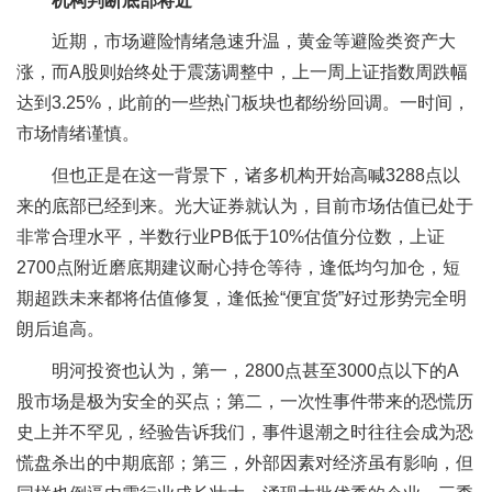
机构判断底部将近
近期，市场避险情绪急速升温，黄金等避险类资产大
涨，而A股则始终处于震荡调整中，上一周上证指数周跌幅
达到3.25%，此前的一些热门板块也都纷纷回调。一时间，
市场情绪谨慎。
但也正是在这一背景下，诸多机构开始高喊3288点以
来的底部已经到来。光大证券就认为，目前市场估值已处于
非常合理水平，半数行业PB低于10%估值分位数，上证
2700点附近磨底期建议耐心持仓等待，逢低均匀加仓，短
期超跌未来都将估值修复，逢低捡“便宜货”好过形势完全明
朗后追高。
明河投资也认为，第一，2800点甚至3000点以下的A
股市场是极为安全的买点；第二，一次性事件带来的恐慌历
史上并不罕见，经验告诉我们，事件退潮之时往往会成为恐
慌盘杀出的中期底部；第三，外部因素对经济虽有影响，但