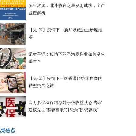
恒生聚源：北斗收官之星发射成功，全产
业链解析
【见·闻】疫情下，新加坡旅游业步履维
艰
记者手记：疫情下的香港零售业如何浴火
重生？
【见·闻】疫情下一家香港传统零售商的
转型突围之旅
两万多亿医保结存处于低收益状态 专家
建议先由“整存整取”升级为“协议存款”
视觉焦点