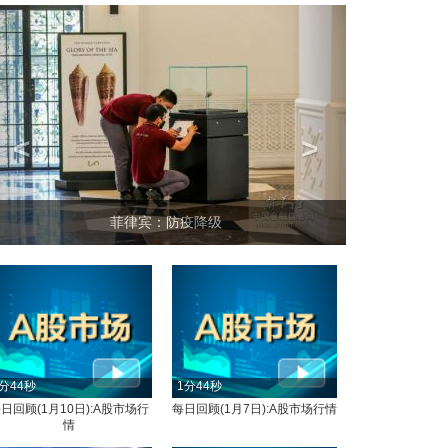
<
>
坐上火车看老挝
分44秒
1分44秒
日回顾(1月10日):A股市场行
每日回顾(1月7日):A股市场行情
情