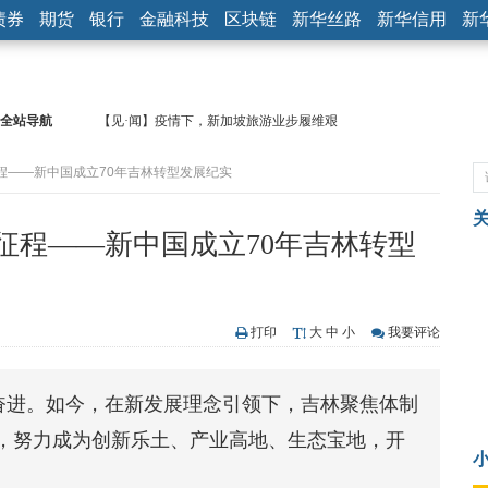
债券
期货
银行
金融科技
区块链
新华丝路
新华信用
新
全站导航
【见·闻】疫情下，新加坡旅游业步履维艰
记者手记：疫情下的香港零售业如何浴火重生？
程——新中国成立70年吉林转型发展纪实
【见·闻】疫情下一家香港传统零售商的转型突围之旅
济安金信：中国基金市场数据分析周报（2020. 07.27—2020.07.31）
【新华财经调查】同业存单、结构性存款玩起“跷跷板” 结构性失衡
征程——新中国成立70年吉林转型
在“隐秘的角落”
央行公开市场净投放300亿元 短端资金利率明显下行
基本面及股市双轮冲击 债市回调十年期债表现最弱
沥青期货连续两日涨逾3% 沪银及两粕涨势喜人
打印
大
中
小
我要评论
恒生聚源：北斗收官之星发射成功，全产业链解析
济安金信：中国基金市场数据分析周报（2020. 08.17—2020.08.21）
砺奋进。如今，在新发展理念引领下，吉林聚焦体制
，努力成为创新乐土、产业高地、生态宝地，开