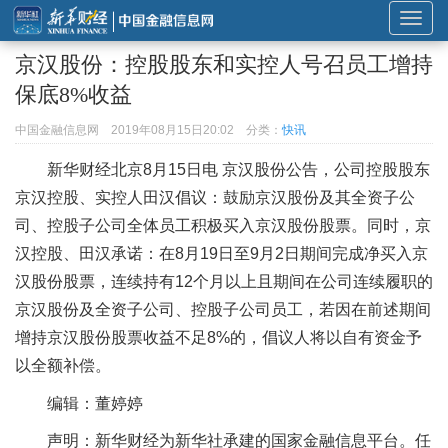
展
开
京汉股份：控股股东和实控人号召员工增持
或
保底8%收益
折
叠
中国金融信息网
2019年08月15日20:02
分类：
快讯
导
新华财经北京8月15日电 京汉股份公告，公司控股股东
航
京汉控股、实控人田汉倡议：鼓励京汉股份及其全资子公
司、控股子公司全体员工积极买入京汉股份股票。同时，京
汉控股、田汉承诺：在8月19日至9月2日期间完成净买入京
汉股份股票，连续持有12个月以上且期间在公司连续履职的
京汉股份及全资子公司、控股子公司员工，若因在前述期间
增持京汉股份股票收益不足8%的，倡议人将以自有资金予
以全额补偿。
编辑：董婷婷
声明：新华财经为新华社承建的国家金融信息平台。任