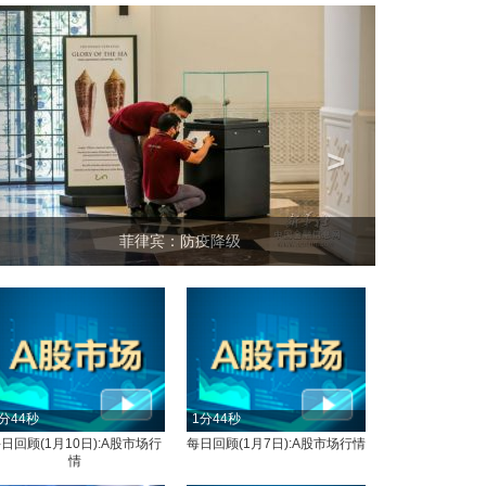
<
>
菲律宾：防疫降级
分44秒
1分44秒
日回顾(1月10日):A股市场行
每日回顾(1月7日):A股市场行情
情