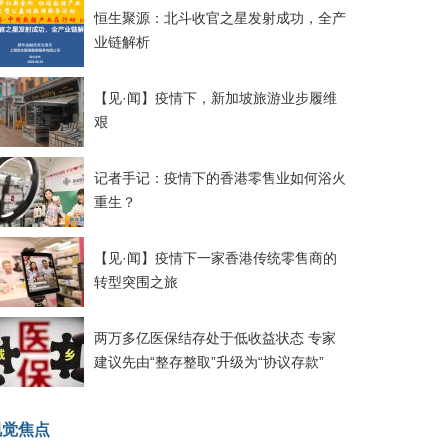
恒生聚源：北斗收官之星发射成功，全产
业链解析
【见·闻】疫情下，新加坡旅游业步履维
艰
记者手记：疫情下的香港零售业如何浴火
重生？
【见·闻】疫情下一家香港传统零售商的
转型突围之旅
两万多亿医保结存处于低收益状态 专家
建议先由“整存整取”升级为“协议存款”
视觉焦点