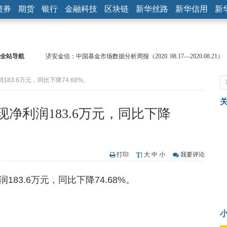
债券
期货
银行
金融科技
区块链
新华丝路
新华信用
新
全站导航
济安金信：中国基金市场数据分析周报（2020. 08.17—2020.08.21）
【见·闻】疫情下，新加坡旅游业步履维艰
83.6万元，同比下降74.68%。
记者手记：疫情下的香港零售业如何浴火重生？
【见·闻】疫情下一家香港传统零售商的转型突围之旅
济安金信：中国基金市场数据分析周报（2020. 07.27—2020.07.31）
净利润183.6万元，同比下降
【新华财经调查】同业存单、结构性存款玩起“跷跷板” 结构性失衡
在“隐秘的角落”
央行公开市场净投放300亿元 短端资金利率明显下行
基本面及股市双轮冲击 债市回调十年期债表现最弱
打印
大
中
小
我要评论
沥青期货连续两日涨逾3% 沪银及两粕涨势喜人
恒生聚源：北斗收官之星发射成功，全产业链解析
83.6万元，同比下降74.68%。