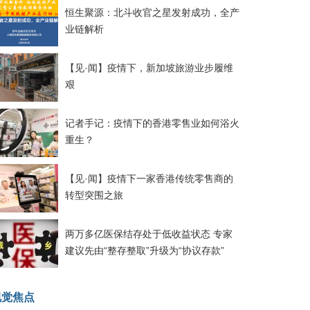
恒生聚源：北斗收官之星发射成功，全产
业链解析
【见·闻】疫情下，新加坡旅游业步履维
艰
记者手记：疫情下的香港零售业如何浴火
重生？
【见·闻】疫情下一家香港传统零售商的
转型突围之旅
两万多亿医保结存处于低收益状态 专家
建议先由“整存整取”升级为“协议存款”
视觉焦点