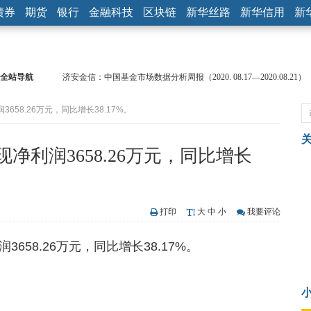
债券
期货
银行
金融科技
区块链
新华丝路
新华信用
新
全站导航
济安金信：中国基金市场数据分析周报（2020. 08.17—2020.08.21）
【见·闻】疫情下，新加坡旅游业步履维艰
58.26万元，同比增长38.17%。
记者手记：疫情下的香港零售业如何浴火重生？
【见·闻】疫情下一家香港传统零售商的转型突围之旅
济安金信：中国基金市场数据分析周报（2020. 07.27—2020.07.31）
利润3658.26万元，同比增长
【新华财经调查】同业存单、结构性存款玩起“跷跷板” 结构性失衡
在“隐秘的角落”
央行公开市场净投放300亿元 短端资金利率明显下行
基本面及股市双轮冲击 债市回调十年期债表现最弱
打印
大
中
小
我要评论
沥青期货连续两日涨逾3% 沪银及两粕涨势喜人
恒生聚源：北斗收官之星发射成功，全产业链解析
58.26万元，同比增长38.17%。