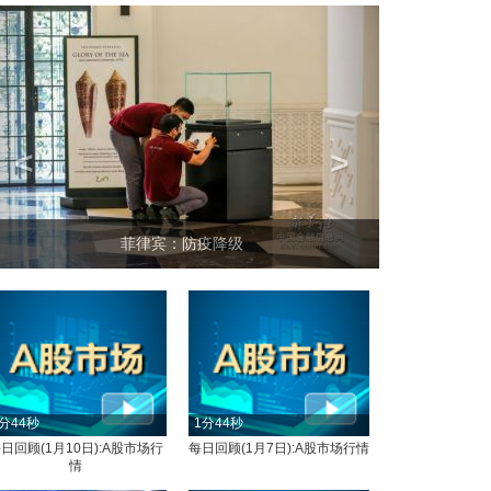
<
>
菲律宾：防疫降级
分44秒
1分44秒
日回顾(1月10日):A股市场行
每日回顾(1月7日):A股市场行情
情