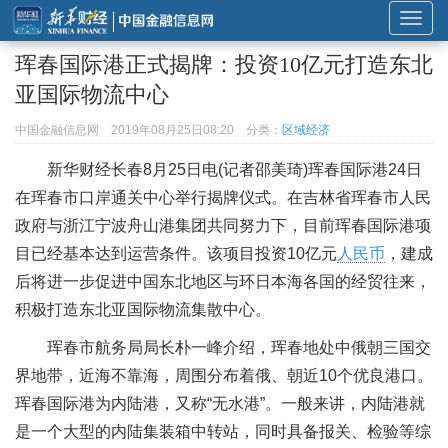
展
开
珲春国际港正式揭牌：投资10亿元打造东北
或
亚国际物流中心
折
叠
中国金融信息网
2019年08月25日08:20
分类：
区域经济
导
新华财经
长春8月25日电(记者邵美琦)珲春国际港24日
航
在珲春市口岸通关中心举行揭牌仪式。在吉林省珲春市人民
政府与浙江宁波舟山港集团共同努力下，目前珲春国际港项
目已经基本达到运营条件。该项目投资10亿元
人民币
，建成
后将进一步促进中国东北地区与环日本海各国的经贸往来，
积极打造东北亚国际物流集散中心。
珲春市航务局局长朴一峰介绍，珲春地处中俄朝三国交
界地带，近海不靠海，周围分布着俄、朝近10个优良港口。
珲春国际港为内陆港，又称“无水港”。一般来讲，内陆港就
是一个大型的内陆集装箱中转站，同时具备报关、检验等综