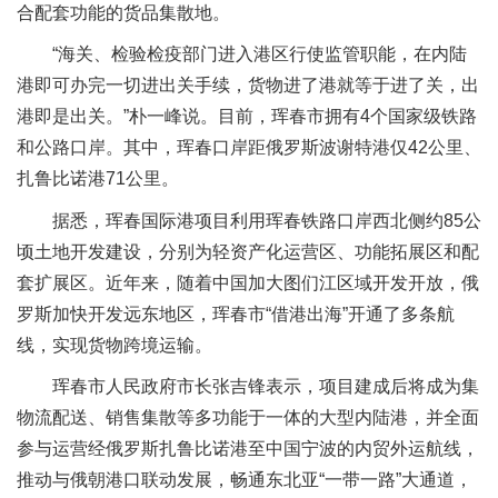
合配套功能的货品集散地。
“海关、检验检疫部门进入港区行使监管职能，在内陆
港即可办完一切进出关手续，货物进了港就等于进了关，出
港即是出关。”朴一峰说。目前，珲春市拥有4个国家级铁路
和公路口岸。其中，珲春口岸距俄罗斯波谢特港仅42公里、
扎鲁比诺港71公里。
据悉，珲春国际港项目利用珲春铁路口岸西北侧约85公
顷土地开发建设，分别为轻资产化运营区、功能拓展区和配
套扩展区。近年来，随着中国加大图们江区域开发开放，俄
罗斯加快开发远东地区，珲春市“借港出海”开通了多条航
线，实现货物跨境运输。
珲春市人民政府市长张吉锋表示，项目建成后将成为集
物流配送、销售集散等多功能于一体的大型内陆港，并全面
参与运营经俄罗斯扎鲁比诺港至中国宁波的内贸外运航线，
推动与俄朝港口联动发展，畅通东北亚“一带一路”大通道，