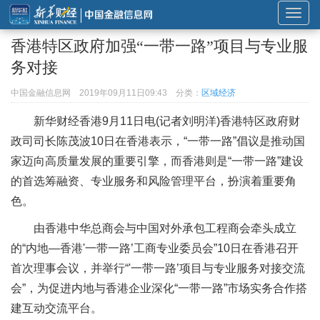
展
开
香港特区政府加强“一带一路”项目与专业服
或
务对接
折
叠
中国金融信息网
2019年09月11日09:43
分类：
区域经济
导
新华财经
香港9月11日电(记者刘明洋)香港特区政府财
航
政司司长陈茂波10日在香港表示，“一带一路”倡议是推动国
家迈向高质量发展的重要引擎，而香港则是“一带一路”建设
的首选筹融资、专业服务和风险管理平台，扮演着重要角
色。
由香港中华总商会与中国对外承包工程商会牵头成立
的“内地—香港'一带一路’工商专业委员会”10日在香港召开
首次理事会议，并举行“'一带一路’项目与专业服务对接交流
会”，为促进内地与香港企业深化“一带一路”市场实务合作搭
建互动交流平台。