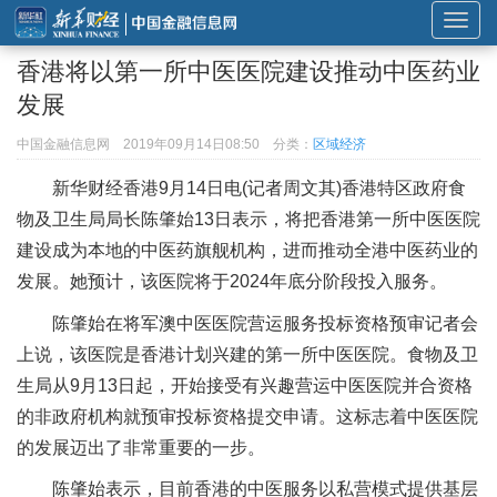
展
开
香港将以第一所中医医院建设推动中医药业
或
发展
折
叠
中国金融信息网
2019年09月14日08:50
分类：
区域经济
导
新华财经香港9月14日电(记者周文其)香港特区政府食
航
物及卫生局局长陈肇始13日表示，将把香港第一所中医医院
建设成为本地的中医药旗舰机构，进而推动全港中医药业的
发展。她预计，该医院将于2024年底分阶段投入服务。
陈肇始在将军澳中医医院营运服务投标资格预审记者会
上说，该医院是香港计划兴建的第一所中医医院。食物及卫
生局从9月13日起，开始接受有兴趣营运中医医院并合资格
的非政府机构就预审投标资格提交申请。这标志着中医医院
的发展迈出了非常重要的一步。
陈肇始表示，目前香港的中医服务以私营模式提供基层