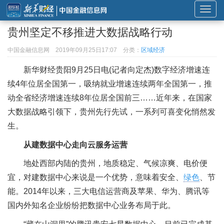
展
开
贵州坚定不移推进大数据战略行动
或
折
中国金融信息网
2019年09月25日17:07
分类：
区域经济
叠
新华财经贵阳9月25日电(记者向定杰)数字经济增速连
导
续4年位居全国第一，吸纳就业增速连续两年全国第一，推
航
动全省经济增速连续8年位居全国前三……近年来，在国家
大数据战略引领下，贵州先行先试，一系列可喜变化悄然发
生。
从建数据中心走向云服务运营
地处西部内陆的贵州，地质稳定、气候凉爽、电价便
宜，对建数据中心来说是一个优势，意味着安全、
绿色
、节
能。2014年以来，三大电信运营商及苹果、华为、腾讯等
国内外知名企业纷纷把数据中心业务布局于此。