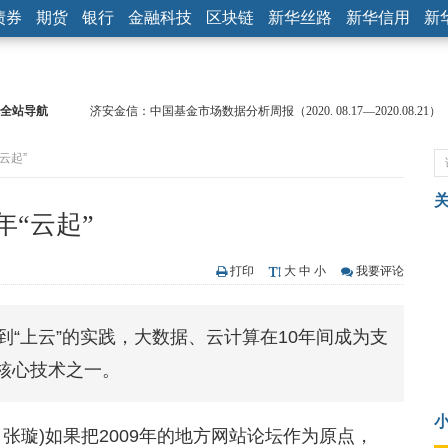
债券
期货
银行
金融科技
区块链
新华丝路
新华信用
新
全站导航
【见·闻】疫情下，新加坡旅游业步履维艰
记者手记：疫情下的香港零售业如何浴火重生？
云起”
【见·闻】疫情下一家香港传统零售商的转型突围之旅
济安金信：中国基金市场数据分析周报（2020. 07.27—2020.07.31）
【新华财经调查】同业存单、结构性存款玩起“跷跷板” 结构性失衡
“云起”
在“隐秘的角落”
央行公开市场净投放300亿元 短端资金利率明显下行
基本面及股市双轮冲击 债市回调十年期债表现最弱
打印
大
中
小
我要评论
沥青期货连续两日涨逾3% 沪银及两粕涨势喜人
恒生聚源：北斗收官之星发射成功，全产业链解析
到“上云”的实践，大数据、云计算在10年间成为支
济安金信：中国基金市场数据分析周报（2020. 08.17—2020.08.21）
核心技术之一。
 张璇)如果把2009年的地方网站论坛作为原点，