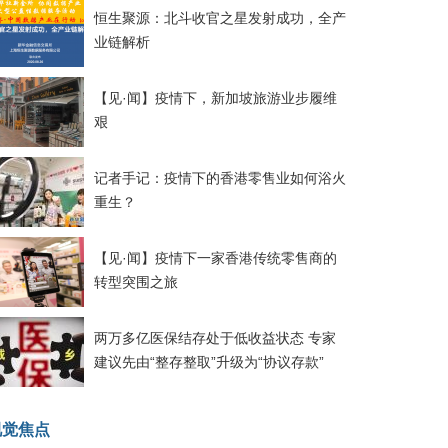
恒生聚源：北斗收官之星发射成功，全产
业链解析
【见·闻】疫情下，新加坡旅游业步履维
艰
记者手记：疫情下的香港零售业如何浴火
重生？
【见·闻】疫情下一家香港传统零售商的
转型突围之旅
两万多亿医保结存处于低收益状态 专家
建议先由“整存整取”升级为“协议存款”
视觉焦点