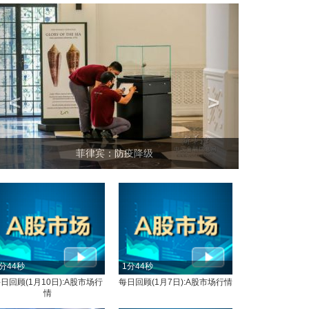
<
>
菲律宾：防疫降级
分44秒
1分44秒
日回顾(1月10日):A股市场行
每日回顾(1月7日):A股市场行情
情