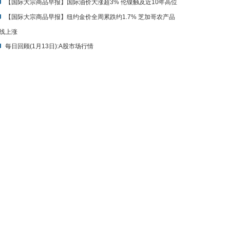
【国际大宗商品早报】国际油价大涨超3% 伦镍触及近10年高位
【国际大宗商品早报】纽约金价全周累跌约1.7% 芝加哥农产品
线上涨
每日回顾(1月13日):A股市场行情