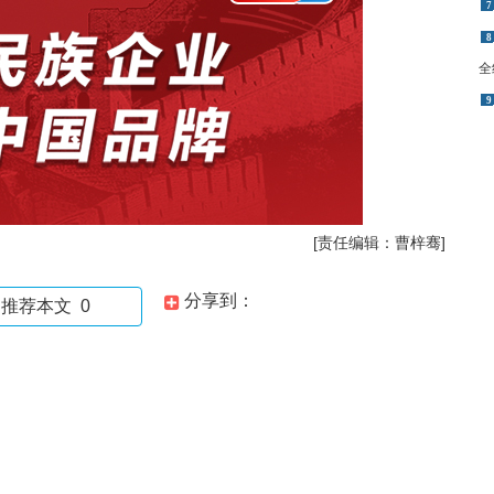
7
8
全
9
[责任编辑：曹梓骞]
分享到：
推荐本文
0