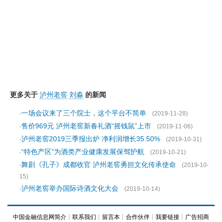
更多关于
泸州老窖
刘淼
的新闻
一场会议来了三个院士，这个平台不简单
·
(2019-11-28)
售价969元 泸州老窖新春礼酒“摇钱鼠”上市
·
(2019-11-06)
泸州老窖2019三季报出炉 净利润增长35.50%
·
(2019-10-31)
“特色产区”为酒类产业健康发展保驾护航
·
(2019-10-21)
舞剧《孔子》成都收官 泸州老窖勇担文化传承使命
·
(2019-10-
15)
泸州老窖举办国际诗酒文化大会
·
(2019-10-14)
中国金融信息网简介
┊
联系我们
┊
留言本
┊
合作伙伴
┊
我要链接
┊
广告招商