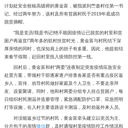
计划处安全校核高级师的黄金富，被指派到苎畲村任第一书
记。经过两年努力，该村及所有贫困村民于2019年底成功
脱贫摘帽。
“我是党员!我是书记!绝不能因疫情让已脱贫的村里和贫
困户再返贫!”两年多的驻村扶贫时光，黄金富与村民结下深
厚亲情的同时，也深知肩上的担子有多重。因此，他提前结
束春节假期，赶回村里投入疫情防控第一线。
回村后，黄金富和村“两委”连夜制定突发疫情应急安全
处置方案，带领村干部逐家逐户排查各家是否有重点疫区返
乡人，宣传、劝导村民做好家庭及个人卫生，不要走亲拜
友、设宴聚请。同时，他和村两委分组专人挂点贫困户，每
日组织村民测温并造册管理，紧急调配防护口罩、应急照明
灯等设施，在入村主要道路设卡测温，及时劝返外来人员。
对没能返乡过节的村民，黄金富牵头建立以党员为主、
分片包干的亲情
微信
群，及时通报村里疫情防控工作情况和