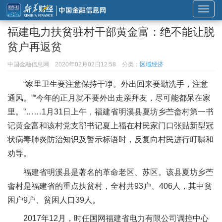
展
开
福建电力扶贫驻村干部黄金富：绝不能让脱
或
贫户再返贫
折
叠
中国金融信息网
2020年02月02日12:58
分类：
区域经济
导
“家里卫生要注意保持干净。外出回来要勤洗手，注意
航
通风。”“今年的正月就不要外出走亲拜友，尽可能都呆在家
里。”……1月31日上午，福建省明溪县夏坊乡苎畲村第一书
记黄金富和该村党支部书记夏上福在村民家门口张贴新型冠
状病毒肺炎防治知识及警示标语时，反复向村民进行叮嘱和
劝导。
福建省明溪县是著名的革命老区、苏区。该县夏坊乡苎
畲村是福建省的重点扶贫村，全村共93户、406人，其中贫
困户9户、贫困人口39人。
2017年12月，时任国网福建省电力有限公司调控中心