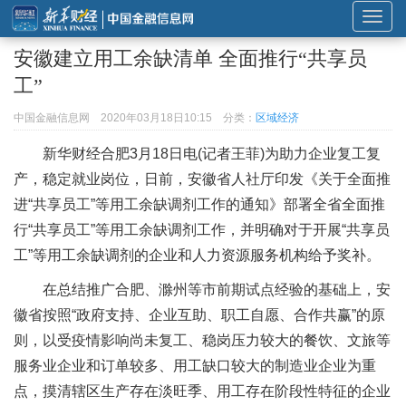
展
开
安徽建立用工余缺清单 全面推行“共享员
或
工”
折
叠
中国金融信息网
2020年03月18日10:15
分类：
区域经济
导
新华财经
合肥3月18日电(记者王菲)为助力企业复工复
航
产，稳定就业岗位，日前，安徽省人社厅印发《关于全面推
进“共享员工”等用工余缺调剂工作的通知》部署全省全面推
行“共享员工”等用工余缺调剂工作，并明确对于开展“共享员
工”等用工余缺调剂的企业和人力资源服务机构给予奖补。
在总结推广合肥、滁州等市前期试点经验的基础上，安
徽省按照“政府支持、企业互助、职工自愿、合作共赢”的原
则，以受疫情影响尚未复工、稳岗压力较大的餐饮、文旅等
服务业企业和订单较多、用工缺口较大的制造业企业为重
点，摸清辖区生产存在淡旺季、用工存在阶段性特征的企业