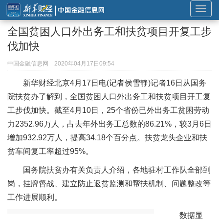
展
开
全国贫困人口外出务工和扶贫项目开复工步
或
伐加快
折
叠
中国金融信息网
2020年04月17日09:54
导
新华财经北京4月17日电(记者侯雪静)记者16日从国务
航
院扶贫办了解到，全国贫困人口外出务工和扶贫项目开工复
工步伐加快。截至4月10日，25个省份已外出务工贫困劳动
力2352.96万人，占去年外出务工总数的86.21%，较3月6日
增加932.92万人，提高34.18个百分点。扶贫龙头企业和扶
贫车间复工率超过95%。
国务院扶贫办有关负责人介绍，各地驻村工作队全部到
岗，挂牌督战、建立防止返贫监测和帮扶机制、问题整改等
工作进展顺利。
数据显