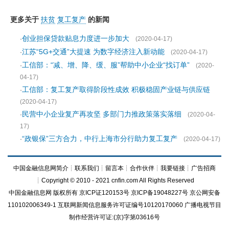
更多关于
扶贫
复工复产
的新闻
创业担保贷款贴息力度进一步加大
·
(2020-04-17)
江苏“5G+交通”大提速 为数字经济注入新动能
·
(2020-04-17)
工信部：“减、增、降、缓、服”帮助中小企业“找订单”
·
(2020-
04-17)
工信部：复工复产取得阶段性成效 积极稳固产业链与供应链
·
(2020-04-17)
民营中小企业复产再攻坚 多部门力推政策落实落细
·
(2020-04-
17)
“政银保”三方合力，中行上海市分行助力复工复产
·
(2020-04-17)
中国金融信息网简介
┊
联系我们
┊
留言本
┊
合作伙伴
┊
我要链接
┊
广告招商
┊Copyright © 2010 - 2021 cnfin.com All Rights Reserved
中国金融信息网
版权所有
京ICP证120153号
京ICP备19048227号 京公网安备
110102006349-1 互联网新闻信息服务许可证编号10120170060
广播电视节目
制作经营许可证:(京)字第03616号