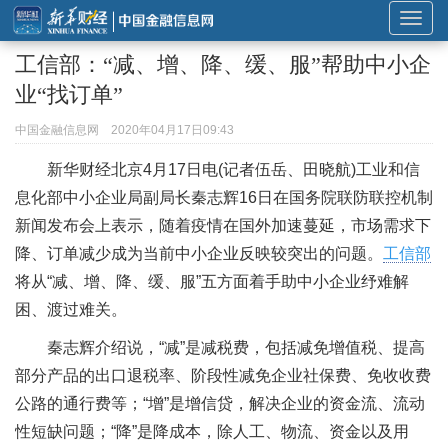
展
开
工信部：“减、增、降、缓、服”帮助中小企
或
业“找订单”
折
叠
中国金融信息网
2020年04月17日09:43
导
新华财经北京4月17日电(记者伍岳、田晓航)工业和信
航
息化部中小企业局副局长秦志辉16日在国务院联防联控机制
新闻发布会上表示，随着疫情在国外加速蔓延，市场需求下
降、订单减少成为当前中小企业反映较突出的问题。
工信部
将从“减、增、降、缓、服”五方面着手助中小企业纾难解
困、渡过难关。
秦志辉介绍说，“减”是减税费，包括减免增值税、提高
部分产品的出口退税率、阶段性减免企业社保费、免收收费
公路的通行费等；“增”是增信贷，解决企业的资金流、流动
性短缺问题；“降”是降成本，除人工、物流、资金以及用