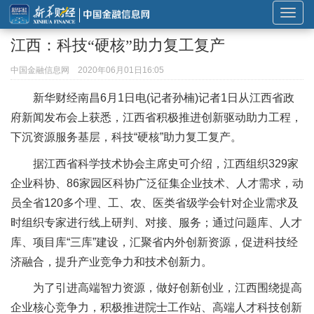
展
开
江西：科技“硬核”助力复工复产
或
折
中国金融信息网
2020年06月01日16:05
叠
新华财经南昌6月1日电(记者孙楠)记者1日从江西省政
导
府新闻发布会上获悉，江西省积极推进创新驱动助力工程，
航
下沉资源服务基层，科技“硬核”助力复工复产。
据江西省科学技术协会主席史可介绍，江西组织329家
企业科协、86家园区科协广泛征集企业技术、人才需求，动
员全省120多个理、工、农、医类省级学会针对企业需求及
时组织专家进行线上研判、对接、服务；通过问题库、人才
库、项目库“三库”建设，汇聚省内外创新资源，促进科技经
济融合，提升产业竞争力和技术创新力。
为了引进高端智力资源，做好创新创业，江西围绕提高
企业核心竞争力，积极推进院士工作站、高端人才科技创新