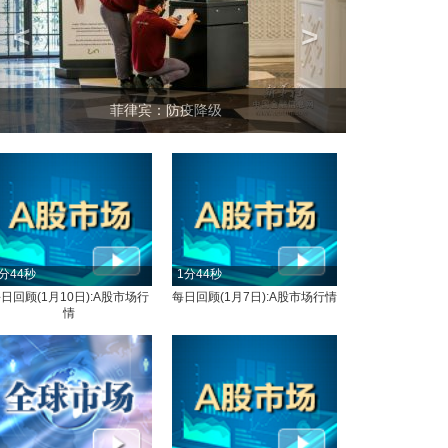
<
>
菲律宾：防疫降级
分44秒
1分44秒
日回顾(1月10日):A股市场行
每日回顾(1月7日):A股市场行情
情