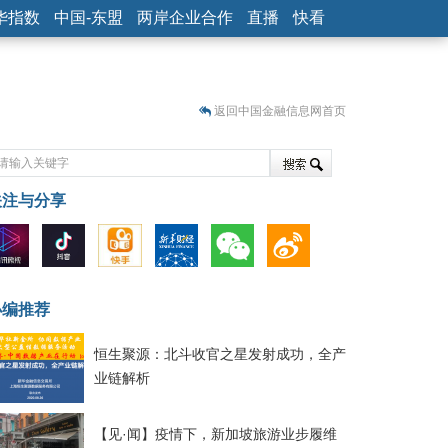
华指数
中国-东盟
两岸企业合作
直播
快看
返回中国金融信息网首页
关注与分享
藏
小编推荐
恒生聚源：北斗收官之星发射成功，全产
业链解析
【见·闻】疫情下，新加坡旅游业步履维