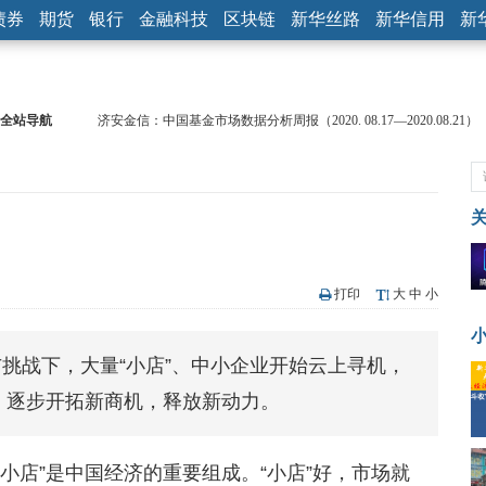
债券
期货
银行
金融科技
区块链
新华丝路
新华信用
新
全站导航
济安金信：中国基金市场数据分析周报（2020. 08.17—2020.08.21）
【见·闻】疫情下，新加坡旅游业步履维艰
记者手记：疫情下的香港零售业如何浴火重生？
【见·闻】疫情下一家香港传统零售商的转型突围之旅
济安金信：中国基金市场数据分析周报（2020. 07.27—2020.07.31）
【新华财经调查】同业存单、结构性存款玩起“跷跷板” 结构性失衡
在“隐秘的角落”
央行公开市场净投放300亿元 短端资金利率明显下行
打印
大
中
小
基本面及股市双轮冲击 债市回调十年期债表现最弱
沥青期货连续两日涨逾3% 沪银及两粕涨势喜人
挑战下，大量“小店”、中小企业开始云上寻机，
恒生聚源：北斗收官之星发射成功，全产业链解析
，逐步开拓新商机，释放新动力。
“小店”是中国经济的重要组成。“小店”好，市场就