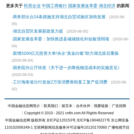
更多关于
民营企业
中国工商银行
国家发展改革委
湖北经济
的新闻
商务部出台24条措施支持湖北自贸试验区加快发展
·
(2020-06-
05)
湖北自贸区发展获政策力挺
·
(2020-06-05)
国家发展改革委：加快推进县城城镇化补短板强弱项
·
(2020-06-
04)
新增3200亿元投资大单!央企“真金白银”助力湖北疫后重振
·
(2020-06-04)
国务院办公厅转发《关于进一步降低物流成本的实施意见》
·
(2020-06-03)
工行海南省分行发放2万张消费券助复工复产促消费
·
(2020-06-
02)
中国金融信息网简介
┊
联系我们
┊
留言本
┊
合作伙伴
┊
我要链接
┊
广告招商
┊Copyright © 2010 - 2021 cnfin.com All Rights Reserved
中国金融信息网
版权所有
京ICP证120153号
京ICP备19048227号 京公网安备
110102006349-1 互联网新闻信息服务许可证编号10120170060
广播电视节目