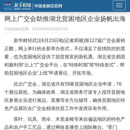
展
开
网上广交会助推湖北贫困地区企业扬帆出海
或
折
中国金融信息网
2020年06月23日10:00
叠
新华财经武汉6月23日电(记者郑璐)第127届广交会展销
导
正酣，网上举行的全新举办形式，不仅满足了疫情防控的需
航
要，也为贫困地区提供了脱贫致富的新机遇。湖北省交易团
积极利用“云上”广交会平台，在“特殊时期”用“特殊形式”，帮
助贫困地区企业“上线”申请展位、开拓市场。
此次广交会，湖北省共有59家贫困地区企业申请，76
个展位获批。为确保效果，湖北省商务厅派专人指导贫困地
区参展企业进行展品、直播等全方位辅导，确保贫困地区特
色产品展区在广交会精准扶贫工作中发挥应有作用。
茶叶、玩具、雨伞、木质桌椅等来自偏远地区的特色产
品和农户手工艺品，通过网络直播登上国际舞台。“零门