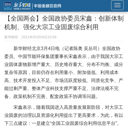
展
开
【全国两会】全国政协委员宋鑫：创新体制
或
机制、强化大宗工业固废综合利用
折
叠
新华财经
2021年03月04日10:56
导
新华财经北京3月4日电（记者陈奥 吴丛司）全国政协
航
委员、中国节能环保集团董事长宋鑫表示，由于我国大宗工
业固体废物新增产量大、历史堆存量大、分布不均衡、成分
复杂等原因，目前仍存在利用量小、附加值低、利用成本
高、技术开发投入不足、市场活跃度较低、同质化竞争、产
能过剩严重、整体产业科技支撑严重不足、法律法规不完
备、政策机制不完善、配套政策不协调等问题。
宋鑫表示，随着我国进入高质量发展新阶段，对大宗工
业固废的治理以及资源化利用提出了更高要求，为此，有以
下三点建议：
一是建立“全国工业固废综合利用信息平台”。