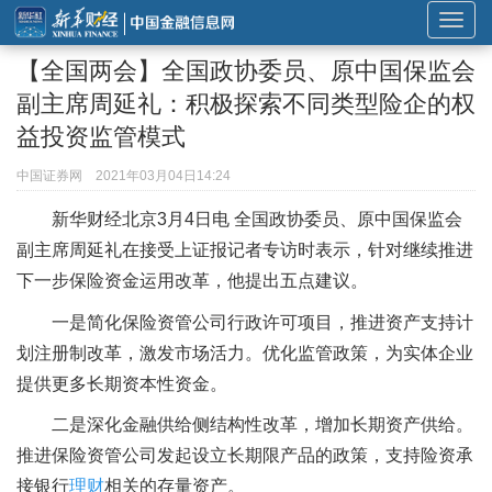
展
开
【全国两会】全国政协委员、原中国保监会
或
副主席周延礼：积极探索不同类型险企的权
折
益投资监管模式
叠
导
中国证券网
2021年03月04日14:24
航
新华财经北京3月4日电 全国政协委员、原中国保监会
副主席周延礼在接受上证报记者专访时表示，针对继续推进
下一步保险资金运用改革，他提出五点建议。
一是简化保险资管公司行政许可项目，推进资产支持计
划注册制改革，激发市场活力。优化监管政策，为实体企业
提供更多长期资本性资金。
二是深化金融供给侧结构性改革，增加长期资产供给。
推进保险资管公司发起设立长期限产品的政策，支持险资承
接银行
理财
相关的存量资产。