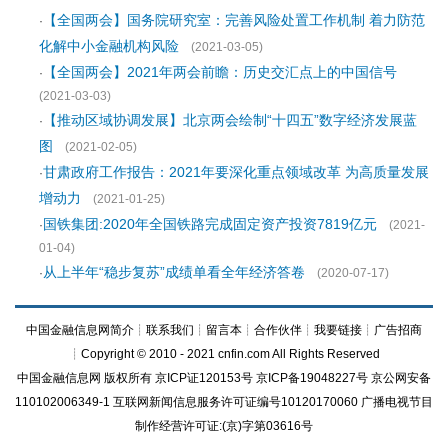
【全国两会】国务院研究室：完善风险处置工作机制 着力防范
·
化解中小金融机构风险
(2021-03-05)
【全国两会】2021年两会前瞻：历史交汇点上的中国信号
·
(2021-03-03)
【推动区域协调发展】北京两会绘制“十四五”数字经济发展蓝
·
图
(2021-02-05)
甘肃政府工作报告：2021年要深化重点领域改革 为高质量发展
·
增动力
(2021-01-25)
国铁集团:2020年全国铁路完成固定资产投资7819亿元
·
(2021-
01-04)
从上半年“稳步复苏”成绩单看全年经济答卷
·
(2020-07-17)
中国金融信息网简介
┊
联系我们
┊
留言本
┊
合作伙伴
┊
我要链接
┊
广告招商
┊Copyright © 2010 - 2021 cnfin.com All Rights Reserved
中国金融信息网
版权所有
京ICP证120153号
京ICP备19048227号 京公网安备
110102006349-1 互联网新闻信息服务许可证编号10120170060
广播电视节目
制作经营许可证:(京)字第03616号