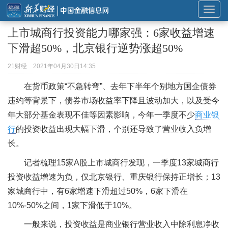
展
开
上市城商行投资能力哪家强：6家收益增速
或
下滑超50%，北京银行逆势涨超50%
折
叠
21财经
2021年04月30日14:35
导
在货币政策“不急转弯”、去年下半年个别地方国企债券
航
违约等背景下，债券市场收益率下降且波动加大，以及受今
年大部分基金表现不佳等因素影响，今年一季度不少
商业银
行
的投资收益出现大幅下滑，个别还导致了营业收入负增
长。
记者梳理15家A股上市城商行发现，一季度13家城商行
投资收益增速为负，仅北京银行、重庆银行保持正增长；13
家城商行中，有6家增速下滑超过50%，6家下滑在
10%-50%之间，1家下滑低于10%。
一般来说，投资收益是商业银行营业收入中除利息净收