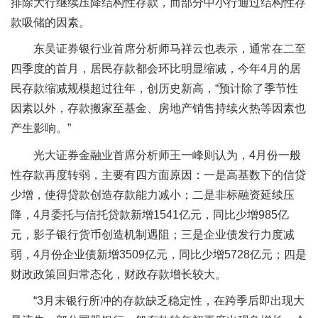
排除大行继续压降结构性存款，而部分中小行通过结构性存
款吸储的因素。
东吴证券银行业首席分析师马祥云也表示，通常在二至
四季度的首月，居民存款都会环比明显缩减，今年4月的居
民存款缩减规模超过往年，创历史新高，“预计除了季节性
因素以外，存款搬家至基金、房地产销售持续火热等因素也
产生影响。”
光大证券金融业首席分析师王一峰则认为，4月份一般
性存款再度转弱，主要有四方面原因：一是高基数下的信贷
少增，使得贷款创造存款能力减小；二是非标融资延续压
降，4月委托与信托贷款新增1541亿元，同比少增985亿
元，影子银行货币创造机制遇阻；三是企业债发行力度减
弱，4月份企业债新增3509亿元，同比少增5728亿元；四是
财政政策回归常态化，财政存款增长较大。
“3月末银行所冲的存款缺乏稳定性，在跨季后即出现大