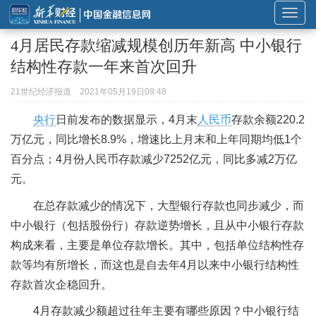
展
开
4月居民存款缩减规模创历年新高 中小银行
或
结构性存款一年来首次回升
折
叠
21世纪经济报道
2021年05月19日09:48
导
央行
日前发布的数据显示，4月末
人民币
存款余额220.2
航
万亿元，同比增长8.9%，增速比上月末和上年同期均低1个
百分点；4月份人民币存款减少7252亿元，同比多减2万亿
元。
在总存款减少的情况下，大型银行存款也同步减少，而
中小银行（包括股份行）存款逆势增长，且从中小银行存款
构成来看，主要是单位存款增长。其中，包括单位结构性存
款等均有所增长，而这也是自去年4月以来中小银行结构性
存款首次企稳回升。
4月存款减少额超过往年主要有哪些原因？中小银行结