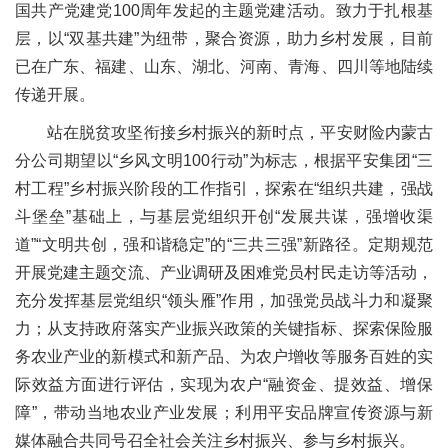
国共产党建党100周年发起的主题党建活动。致力于扎根基
层，以“双基共建”为纽带，聚合资源，助力乡村发展，目前
已在广东、福建、山东、湖北、河南、青海、四川等地陆续
传递开展。
站在脱贫攻坚衔接乡村振兴的新时点，平安财险内蒙古
分公司期望以“乡风文明100行动”为标志，根据平安集团“三
村工程”乡村振兴阶段的工作指引，探索在“组织共建，强战
斗堡垒”基础上，与基层党组织开创“发展共谋，强增收渠
道”“文明共创，强和谐稳定”的“三共三强”新路径。定期规范
开展党建主题交流、产业调研及困难党员村民走访等活动，
充分发挥基层党组织“领头雁”作用，加强党员战斗力和凝聚
力；从支持政府落实产业振兴政策的关键指标、探索保险服
务农业产业的新模式和新产品、为农户增收等服务百姓的实
际效益方面进行评估，实现为农户“融资金、提效益、增保
障”，带动当地农业产业发展；利用平安品牌宣传资源与新
媒体融合共同号召全社会关注乡村振兴、参与乡村振兴。