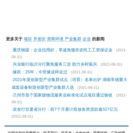
更多关于
项目
开发区
营商环境
产业集群
企业
的新闻
重庆铜梁：企业信用好，享减免缴存农民工工资保证金
·
(2021-
08-31)
兴业银行临沂分行聚焦服务三农 助力乡村振兴
·
(2021-08-31)
缘跃：25年，今世缘这样走过
·
(2021-08-31)
2021年度创新型产业集群试点（培育）名单出炉 湖南常德重大
·
成套设备制造创新型产业集群入选
(2021-08-31)
兰州市首个国家级物流服务业标准化试点项目通过验收
·
(2021-
08-31)
农发行甘肃省分行：前7个月累计投放各类贷款逾327亿元
·
(2021-08-31)
中国金融信息网简介
┊
联系我们
┊
留言本
┊
合作伙伴
┊
我要链接
┊
广告招商