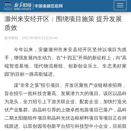
展
开
滁州来安经开区：围绕项目施策 提升发展
或
质效
折
叠
新华财经
2021年08月31日16:44
导
今年以来，安徽滁州市来安县经开区坚持以项目为抓
航
手，增强发展内生动力。在“十四五”开局的新征程上，向“高
端智造基地、现代物流枢纽、创新创业乐土、生态美好家
园”的目标一路高歌猛进。
谋“非常之策”招引项目。开发区聚焦产业链精准招商，
旨在招引一批科技含量高、发展潜力大的项目。该区以晶科
为龙头，全力招引上下游关联企业、配套企业，加快打造光
伏产业集群。由晶科引荐的上饶卓然包装项目已落户，晶科
二期太阳能组件项目和晶科光伏边框材料项目等项目正在持
续跟进。以双创园等创新平台招引科技型中小企业，目前双