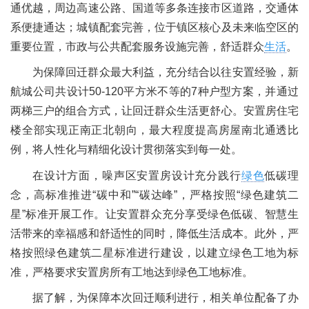
通优越，周边高速公路、国道等多条连接市区道路，交通体
系便捷通达；城镇配套完善，位于镇区核心及未来临空区的
重要位置，市政与公共配套服务设施完善，舒适群众
生活
。
为保障回迁群众最大利益，充分结合以往安置经验，新
航城公司共设计50-120平方米不等的7种户型方案，并通过
两梯三户的组合方式，让回迁群众生活更舒心。安置房住宅
楼全部实现正南正北朝向，最大程度提高房屋南北通透比
例，将人性化与精细化设计贯彻落实到每一处。
在设计方面，噪声区安置房设计充分践行
绿色
低碳理
念，高标准推进“碳中和”“碳达峰”，严格按照“绿色建筑二
星”标准开展工作。让安置群众充分享受绿色低碳、智慧生
活带来的幸福感和舒适性的同时，降低生活成本。此外，严
格按照绿色建筑二星标准进行建设，以建立绿色工地为标
准，严格要求安置房所有工地达到绿色工地标准。
据了解，为保障本次回迁顺利进行，相关单位配备了办