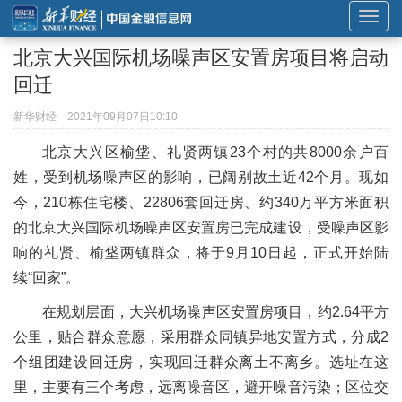
展
开
北京大兴国际机场噪声区安置房项目将启动
或
回迁
折
叠
新华财经
2021年09月07日10:10
导
北京大兴区榆垡、礼贤两镇23个村的共8000余户百
航
姓，受到机场噪声区的影响，已阔别故土近42个月。现如
今，210栋住宅楼、22806套回迁房、约340万平方米面积
的北京大兴国际机场噪声区安置房已完成建设，受噪声区影
响的礼贤、榆垡两镇群众，将于9月10日起，正式开始陆
续“回家”。
在规划层面，大兴机场噪声区安置房项目，约2.64平方
公里，贴合群众意愿，采用群众同镇异地安置方式，分成2
个组团建设回迁房，实现回迁群众离土不离乡。选址在这
里，主要有三个考虑，远离噪音区，避开噪音污染；区位交