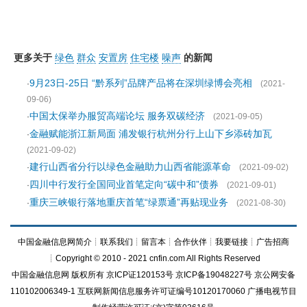
更多关于
绿色
群众
安置房
住宅楼
噪声
的新闻
9月23日-25日 “黔系列”品牌产品将在深圳绿博会亮相
·
(2021-
09-06)
中国太保举办服贸高端论坛 服务双碳经济
·
(2021-09-05)
金融赋能浙江新局面 浦发银行杭州分行上山下乡添砖加瓦
·
(2021-09-02)
建行山西省分行以绿色金融助力山西省能源革命
·
(2021-09-02)
四川中行发行全国同业首笔定向“碳中和”债券
·
(2021-09-01)
重庆三峡银行落地重庆首笔“绿票通”再贴现业务
·
(2021-08-30)
中国金融信息网简介
┊
联系我们
┊
留言本
┊
合作伙伴
┊
我要链接
┊
广告招商
┊Copyright © 2010 - 2021 cnfin.com All Rights Reserved
中国金融信息网
版权所有
京ICP证120153号
京ICP备19048227号 京公网安备
110102006349-1 互联网新闻信息服务许可证编号10120170060
广播电视节目