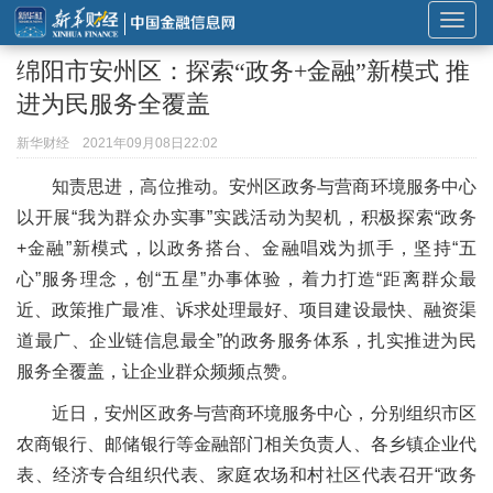
展
开
绵阳市安州区：探索“政务+金融”新模式 推
或
进为民服务全覆盖
折
叠
新华财经
2021年09月08日22:02
导
知责思进，高位推动。安州区政务与营商环境服务中心
航
以开展“我为群众办实事”实践活动为契机，积极探索“政务
+金融”新模式，以政务搭台、金融唱戏为抓手，坚持“五
心”服务理念，创“五星”办事体验，着力打造“距离群众最
近、政策推广最准、诉求处理最好、项目建设最快、融资渠
道最广、企业链信息最全”的政务服务体系，扎实推进为民
服务全覆盖，让企业群众频频点赞。
近日，安州区政务与营商环境服务中心，分别组织市区
农商银行、邮储银行等金融部门相关负责人、各乡镇企业代
表、经济专合组织代表、家庭农场和村社区代表召开“政务