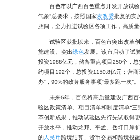
百色市以广西百色重点开发开放试验
气象”总要求，按照国家
发改委
批复的实
胆闯，全力推进试验区各项工作，高质量
试验区获批以来，百色市突出改革
施建设、突出
绿色
发展。该市启动了试验
投资1988亿元，储备重点项目250个，
约项目192个，总投资1150.8亿元；
办”，90%的政务服务事项“最多跑一次”。
未来5年，百色将高质量建设广西
验区政策清单、项目清单和制度清单“三
革创新成果，推动试验区先行先试取得
开放水平，推动龙邦、平孟、岳圩口岸
的
人民币
跨境结算、货币交易和跨境投