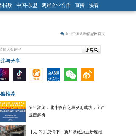
华指数
中国-东盟
两岸企业合作
直播
快看
返回中国金融信息网首页
关注与分享
藏
小编推荐
恒生聚源：北斗收官之星发射成功，全产
业链解析
【见·闻】疫情下，新加坡旅游业步履维