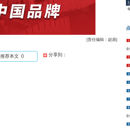
1
[责任编辑：赵鼎]
1
全
分享到：
推荐本文
0
2
3
4
5
6
7
8
全
9