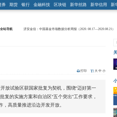
债券
期货
银行
金融科技
区块链
新华丝路
新华信用
新
全站导航
济安金信：中国基金市场数据分析周报（2020. 08.17—2020.08.21）
【见·闻】疫情下，新加坡旅游业步履维艰
记者手记：疫情下的香港零售业如何浴火重生？
【见·闻】疫情下一家香港传统零售商的转型突围之旅
济安金信：中国基金市场数据分析周报（2020. 07.27—2020.07.31）
【新华财经调查】同业存单、结构性存款玩起“跷跷板” 结构性失衡
在“隐秘的角落”
央行公开市场净投放300亿元 短端资金利率明显下行
打印
大
中
小
基本面及股市双轮冲击 债市回调十年期债表现最弱
沥青期货连续两日涨逾3% 沪银及两粕涨势喜人
开放试验区获国家批复为契机，围绕“迈好第一
恒生聚源：北斗收官之星发射成功，全产业链解析
批复的实施方案和自治区“五个突出”工作要求，
作，高质量推进沿边开发开放。