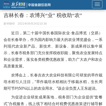
展
开
吉林长春：农博兴“业” 税收助“农”
或
折
新华财经
2021年09月24日10:36
叠
近日，第二十届中国长春国际农业·食品博览（交易）
导
会在长春举办，作为国内影响力最大的农业博览盛会，一系
航
列现代农业新产品、新技术、新设备、新成果得以集中展
示，长春市税务部门充分发挥税收职能，聚焦农业发展特点
和企业需求，落实各类税费优惠政策，助力广大农户和农企
高质量发展。
农博会上，长春吉农大农业科技有限公司研发的旱作栽
培水稻引人注目，“旱作栽培水稻相比于移栽水稻，生长周
期可节约50%以上的农业用水。”该企业负责人王东超说。
为促进企业研发成果落地，税务部门为企业提供“套餐
式”办税服务，线上线下相结合对税费优惠政策进行辅导解